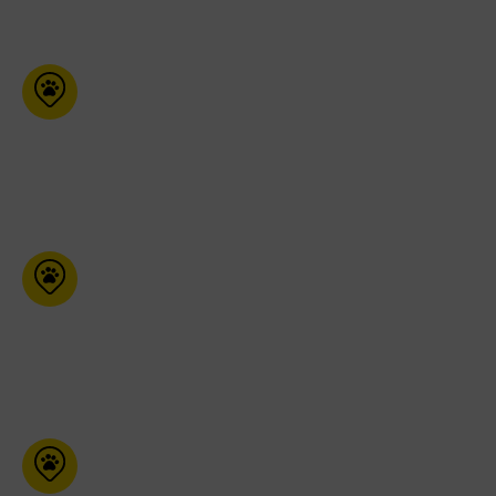
Moulées G.C.B
76 Maurault Pierreville Qc
J0G 1J0
450-568-9970
KJ’s Pet Food Plus
355 Franktown Rd Carleton
Place ON K7C 4M6
613-257-7387
Préférence
Animale l’Entrepôt