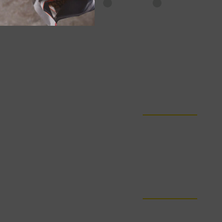
Tous les emplacements
En ligne
En magasin
ITINÉRAIRE
ITINÉRAIRE