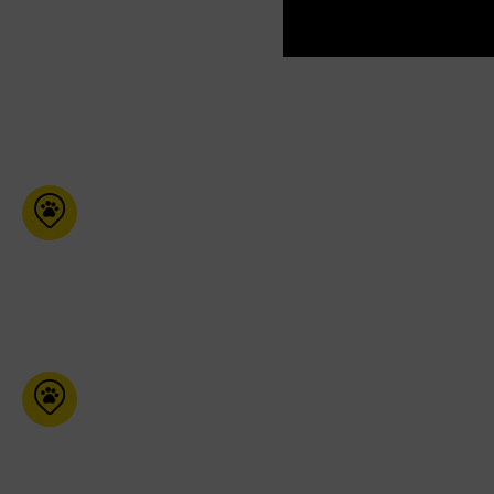
Refuge Animal
2650 boul. Marcotte
Roberval Qc G8H 2M9
418-275-3006
Pet Valu (Grimsby)
42 St Andrews Ave N
Grimsby Ontario L3M 3S2
905-309-1485