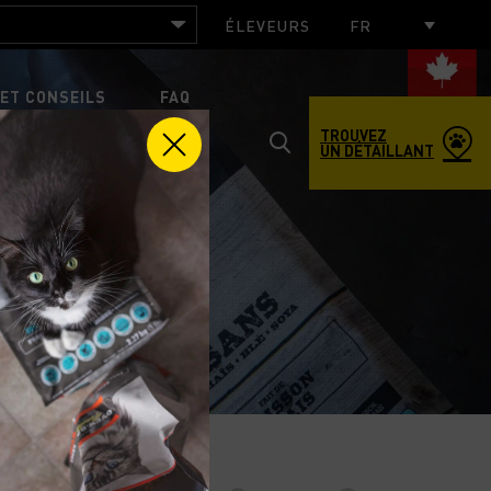
ÉLEVEURS
FR
ET CONSEILS
FAQ
TROUVEZ
UN DÉTAILLANT
Toggle
search
US JOINDRE
popup
window