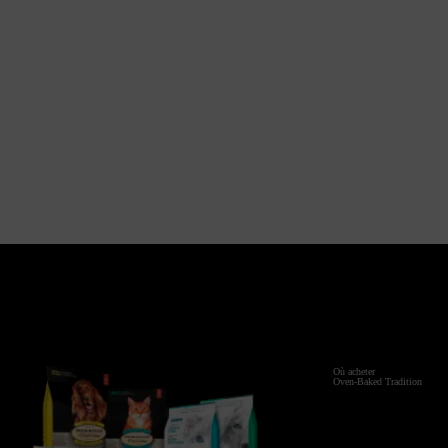
EST-CE QUE LES PRODUITS OVEN-BAKED
Q.
EST-CE QUE LES PRODUITS OVEN-BAKED
Q.
Où acheter
Oven-Baked Tradition