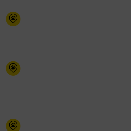
Maître Animalier
1426 Bagot La Baie Qc G7B
2P5
418-697-0646
Mondou
(Buckingham)
163 av. Lépine Buckingham
Qc J8L 0B5
873-880-8788
Pet Tyme Animal