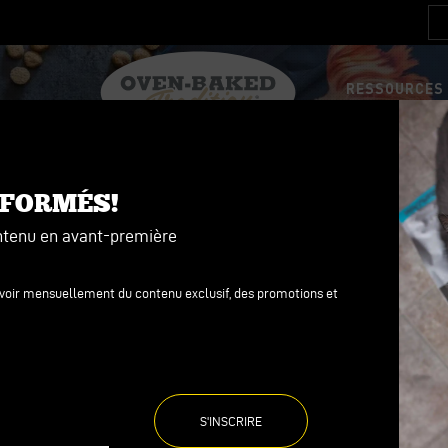
RESSOURCES 
LA
ÉRENCE
NO
 NOURRITURE
 NOURRITURE
NFORMÉS!
ves
ves
ntenu en avant-première
ure avec grains
ure sans grains
evoir mensuellement du contenu exclusif, des promotions et
ure sans grains
ure avec grains
es
es