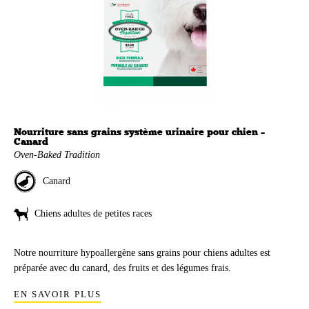
Chiot
Adulte
Sénior
Nourriture sans grains système urinaire pour chien –
Canard
Chiot
Adulte
Sénior
Oven-Baked Tradition
Canard
Chiens adultes de petites races
Notre nourriture hypoallergène sans grains pour chiens adultes est
Chiot
Adulte
Sénior
préparée avec du canard, des fruits et des légumes frais.
EN SAVOIR PLUS