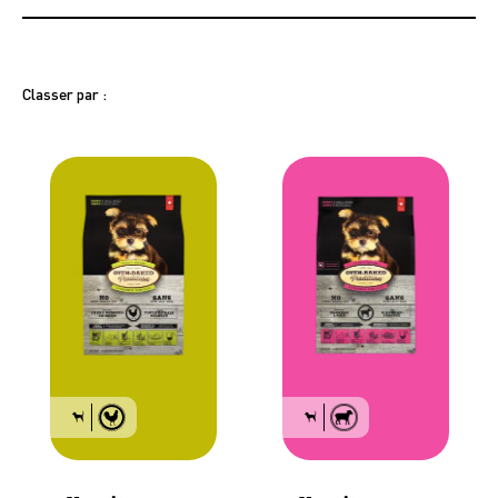
Classer par :
Tous les ages
Dentaire
Estomac et peau
Système urinaire