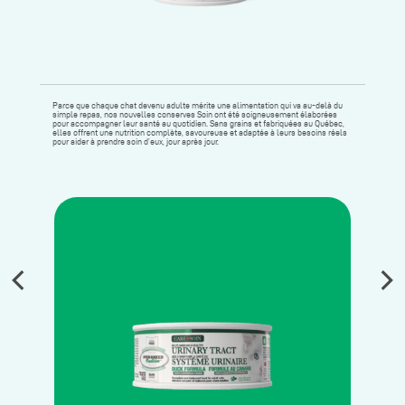
Parce que chaque chat devenu adulte mérite une alimentation qui va au-delà du
simple repas, nos nouvelles conserves Soin ont été soigneusement élaborées
pour accompagner leur santé au quotidien. Sans grains et fabriquées au Québec,
elles offrent une nutrition complète, savoureuse et adaptée à leurs besoins réels
pour aider à prendre soin d’eux, jour après jour.