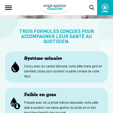
Ouvrir
SOIN POUR CHAT
la
Toggle
navigation
du
search
site
popup
window
TROIS FORMULES CONÇUES POUR
ACCOMPAGNER LEUR SANTÉ AU
QUOTIDIEN.
Système urinaire
Conçu avec du canard désossé, notre pâté marie goût et
bienfaits ciblés pour soutenir la santé urinaire de votre
félin.
Faible en gras
Préparé avec de la dinde fraîche désossée, notre pâté
aide à soutenir une saine gestion du poids et un bon
équilibre digestif chez le chat.