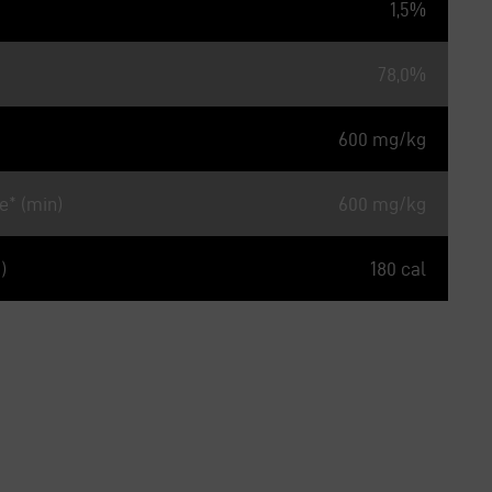
1,5%
78,0%
600 mg/kg
e* (min)
600 mg/kg
)
180 cal
nutriment essentiel selon les Profils Nutritionnels pour Chats
idiennes