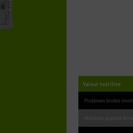
Analyse gara
Valeur nutritive
Protéines brutes (min)
Matières grasses brut