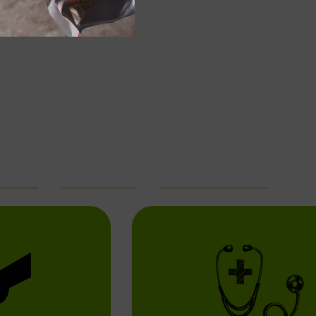
omplète et équilibrée, spécifiquement
nir la santé et le confort des
 chats adultes.
culations de votre chat et à favoriser sa mobilité, grâce à des ingrédients ciblés comme la glucosamine,
re de moules vertes.
ÉDIENTS
RIEN À CACHER
PRODUITS SUGGÉRÉS