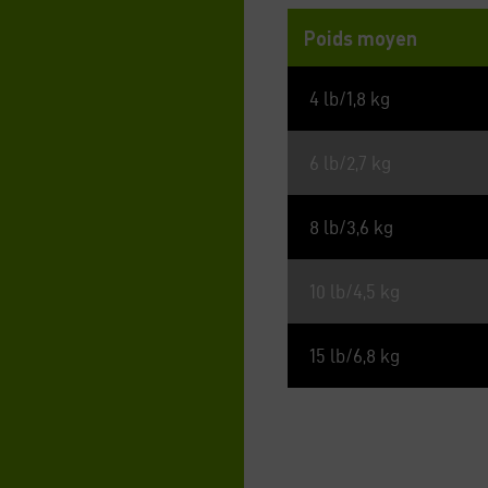
Poids moyen
4 lb/1,8 kg
6 lb/2,7 kg
8 lb/3,6 kg
10 lb/4,5 kg
15 lb/6,8 kg
Veiller à ce que l’animal dis
Entreposer dans un endroit f
Format disponible : 5,5 oz (