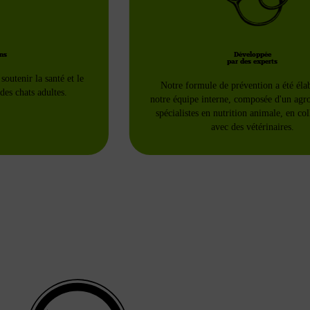
ons
Développée
par des experts
outenir la santé et le
Notre formule de prévention a été éla
 des chats adultes.
notre équipe interne, composée d'un agr
spécialistes en nutrition animale, en co
avec des vétérinaires.