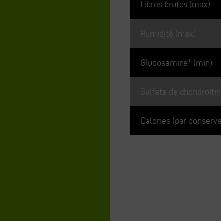
Fibres brutes (max)
Humidité (max)
Glucosamine* (min)
Sulfate de chondroïtin
Calories (par conserve
*Non reconnu comme étant un 
de l’AAFCO.
Rations quot