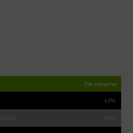
ntie
Par conserve
8,0%
es (min)
6,0%