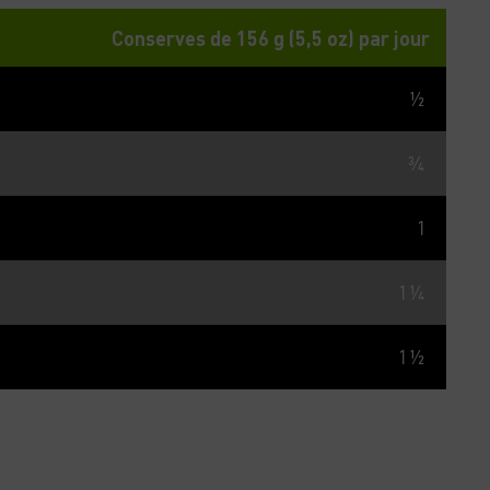
Conserves de 156 g (5,5 oz) par jour
½
¾
1
1 ¼
1 ½
pose toujours d’eau propre et fraîche. Réfrigérer après ouverture.
rais et sec. Non destiné à la consommation humaine.
156 g)