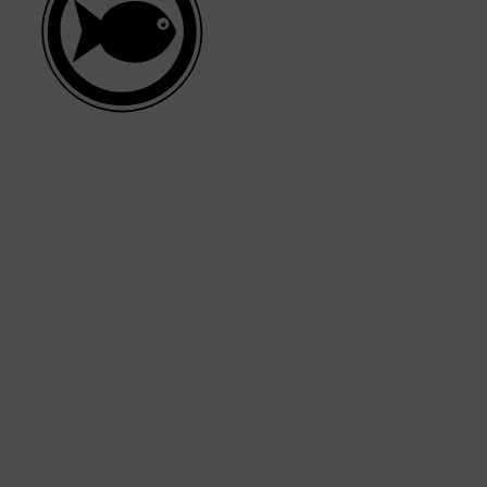
TRUITE
grédients
ie de porc, patates douces, citrouille, lentilles, porc, carottes, agar-agar, graines de lin, fibre de pois,
, chlorure de potassium, sulfate de chondroïtine, chlorhydrate de glucosamine, carbonate de calcium,