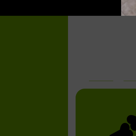
Formule humide c
conçue pour soute
articulations des
Notre pâté sans grains aide à soutenir les arti
la chondroïtine, l’huile de saumon et la poud
AVANTAGES
INGR