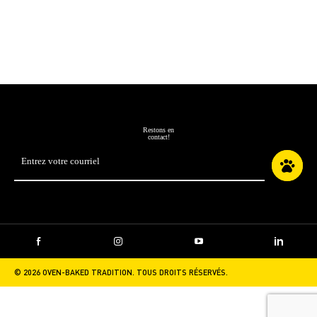
Restons en
contact!
Adresse
courriel
*
Facebook
Instagram
YouTube
LinkedIn
© 2026 OVEN-BAKED TRADITION. TOUS DROITS RÉSERVÉS.