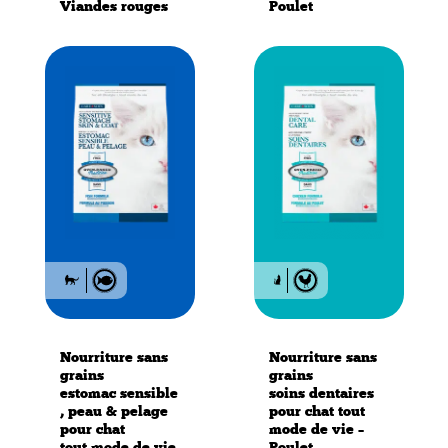
Viandes rouges
Poulet
Nourriture sans
Nourriture sans
grains
grains
estomac sensible
soins dentaires
, peau & pelage
pour chat tout
pour chat
mode de vie –
tout mode de vie
Poulet