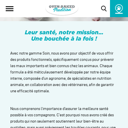
SOIN
Ouvrir
la
Toggle
navigation
du
search
site
popup
window
Leur santé, notre mission
…
Une bouchée à la fois
!
Avec notre gamme Soin, nous avons pour objectif de vous offrir
des produits fonctionnels, spécifiquement conçus pour prévenir
les maux importants et bien connus chez les animaux. Chaque
formule a été méticuleusement développée par notre équipe
interne, composée d’un agronome, de spécialistes en nutrition
animale, en collaboration avec des vétérinaires, afin de garantir
une efficacité optimale.
Nous comprenons l’importance d’assurer la meilleure santé
possible à vos compagnons. C’est pourquoi nous avons créé des
produits qui non seulement soutiennent leur bien-être au
quotidien, mais aussi préviennent les troubles courants, pour une