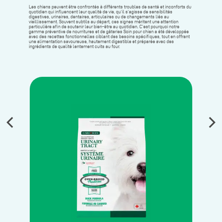
Les chiens peuvent être confrontés à différents troubles de santé et inconforts du
quotidien qui influencent leur qualité de vie, qu’il s’agisse de sensibilités
digestives, urinaires, dentaires, articulaires ou de changements liés au
vieillissement. Souvent subtils au départ, ces signes méritent une attention
particulière afin de soutenir leur bien-être au quotidien. C’est pourquoi notre
gamme préventive de nourritures et de gâteries Soin pour chien a été développée
avec des recettes fonctionnelles ciblant des besoins spécifiques, tout en offrant
une alimentation savoureuse, hautement digestible et préparée avec des
ingrédients de qualité lentement cuits au four.