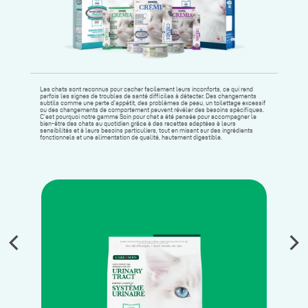
Les chats sont reconnus pour cacher facilement leurs inconforts, ce qui rend
parfois les signes de troubles de santé difficiles à détecter. Des changements
subtils comme une perte d’appétit, des problèmes de peau, un toilettage excessif
ou des changements de comportement peuvent révéler des besoins spécifiques.
C’est pourquoi notre gamme Soin pour chat a été pensée pour accompagner le
bien-être des chats au quotidien grâce à des recettes adaptées à leurs
sensibilités et à leurs besoins particuliers, tout en misant sur des ingrédients
fonctionnels et une alimentation de qualité, hautement digestible.