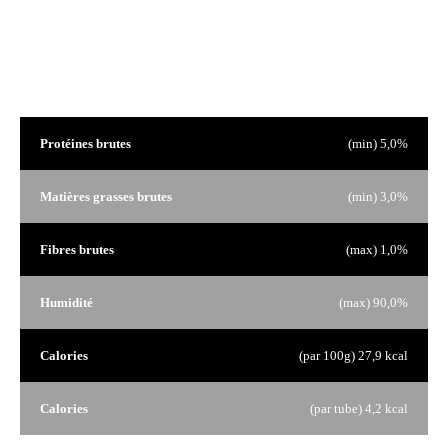
Analyse garantie
Protéines brutes
(min) 5,0%
Matières grasses brutes
(min) 3,0%
Fibres brutes
(max) 1,0%
Humidité
(max) 90,0%
Calories
(par 100g) 27,9 kcal
Calories
(par tube) 4,2 kcal