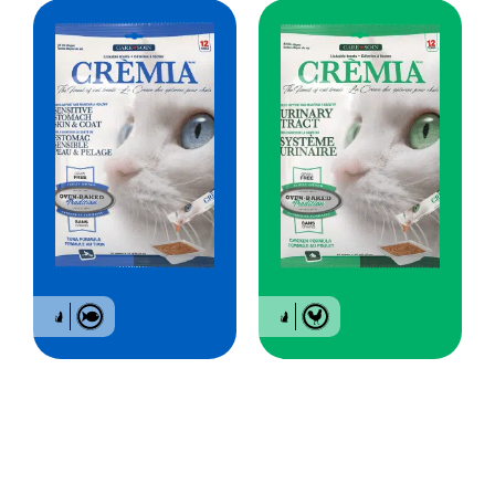
Crèmia Gâterie sans
Crèmia Gâterie sans
grains
grains
Estomac sensible,
Système urinaire
peau & pelage pour
pour chat – Poulet
chat – Thon