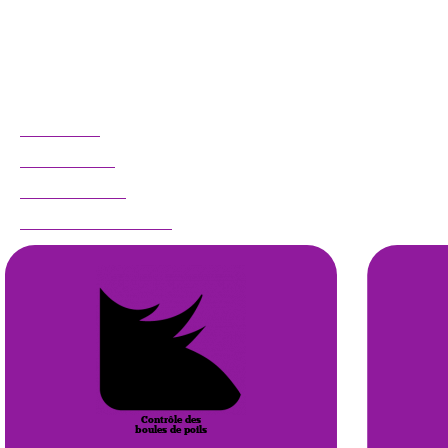
pour favoriser l'hydratation.
Cette gâterie sans grains et sans gluten est un complément parfait à leur alimentation. Spécialement
conçue pour les chats d'intérieurs ou d'extérieurs. Elle contient des ingrédients fonctionnels qui
agissent en synergie pour aider à contrôler les boules de poils.
AVANTAGES
INGRÉDIENTS
RIEN À CACHER
PRODUITS SUGGÉRÉS
Contrôle des
boules de poils