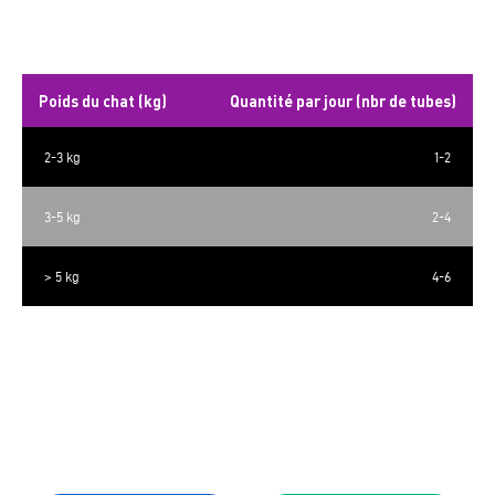
Rations quotidiennes
Poids du chat (kg)
Quantité par jour (nbr de tubes)
2-3 kg
1-2
3-5 kg
2-4
> 5 kg
4-6
Ce produit n’est pas destiné à servir de repas. Donner à titre de
récompense
Toujours offrir de l’eau propre et fraîche.
Réfrigérer après ouverture.
Ne laisser pas votre chat mâcher ou avaler le matériau d’emballage.
12 tubes de 15 g par sac
Préparé en Thaïlande.