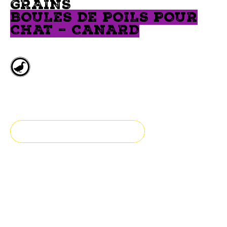
GRAINS
BOULES DE POILS POUR
CHAT – CANARD
Canard
Toutes étapes de vie
TROUVEZ UN DÉTAILLANT
Aide au contrôle des boules
de poils
Notre gâterie à lécher hypoallergène pour chats est
sans grains et préparée avec du canard et du bouillon