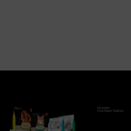
EST-CE QUE LES PRODUITS OVEN-BAKED
Q.
EST-CE QUE LES PRODUITS OVEN-BAKED
Q.
Où acheter
Oven-Baked Tradition