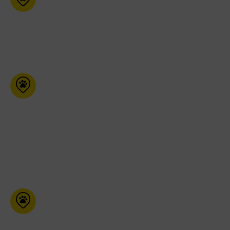
355 Franktown Rd Carleton
Place ON K7C 4M6
613-257-7387
Préférence
Animale l’Entrepôt
Boutique
5767 Boul Bourque Local
300 Sherbrooke Qc J1N 1G8
819-933-5228
Pet Valu (Erin)
140 Main St Erin ON N0B 1T0
519- 833-9988