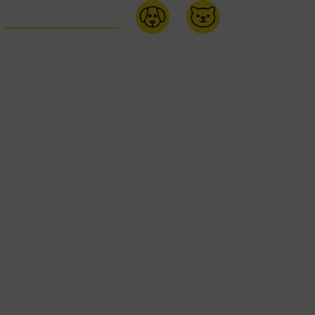
ACHETEZ EN LIGNE:
ÂTERIES POUR CHIENS ET CHATS OVEN-BAKED
TERIES OVEN-BAKED TRADITION SONT DISPON