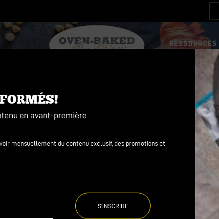
RESSOURCES 
LA
ÉRENCE
NO
 NOURRITURE
 NOURRITURE
NFORMÉS!
ves
ves
ntenu en avant-première
ure avec grains
ure sans grains
evoir mensuellement du contenu exclusif, des promotions et
ure sans grains
ure avec grains
es
es