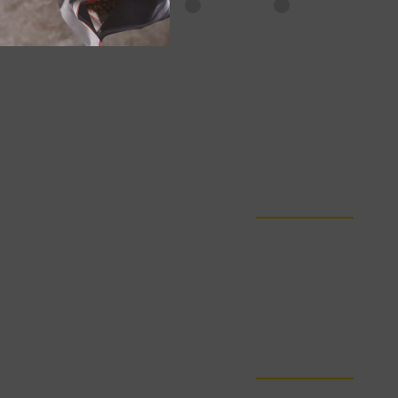
Tous les emplacements
En ligne
En magasin
ITINÉRAIRE
ITINÉRAIRE