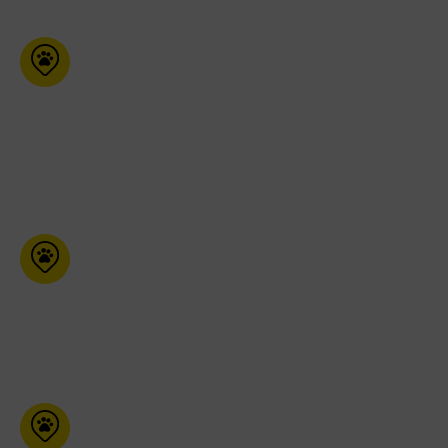
Peluche Centre-
Ville
1192 Mackay Montréal Qc
H3G 0G8
514-944-9044
Maître Animalier
1426 Bagot La Baie Qc G7B
2P5
418-697-0646
Mondou
(Buckingham)