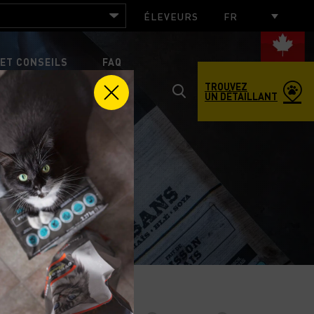
ÉLEVEURS
FR
ET CONSEILS
FAQ
TROUVEZ
UN DÉTAILLANT
Toggle
search
US JOINDRE
popup
window