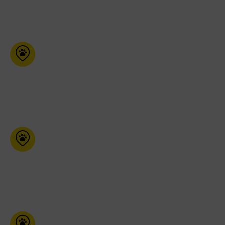
418-275-3006
Pet Valu (Grimsby)
42 St Andrews Ave N
Grimsby Ontario L3M 3S2
905-309-1485
Moulées G.C.B
76 Maurault Pierreville Qc
J0G 1J0
450-568-9970
KJ’s Pet Food Plus