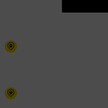
Variétés 343
1001 Principale Saint-
Alphonse-Rodriguez Qc J1K
1W0
450-883-3258
Refuge Animal
2650 boul. Marcotte
Roberval Qc G8H 2M9