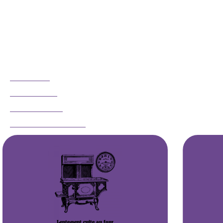
Que ce soit pour l'entraînement ou pour lui faire tout
simplement plaisir, nous avons préparé cette gâterie et
friandise pour chien qui contient peu de calories. Elle
contient du foie de poulet frais et il ne pourra y résister
!
AVANTAGES
INGRÉDIENTS
RIEN À CACHER
PRODUITS SUGGÉRÉS
Lentement cuite au four