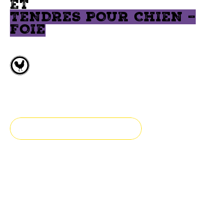
ET
TENDRES POUR CHIEN –
FOIE
Foie de poulet
Toutes races
TROUVEZ UN DÉTAILLANT
Idéale pour l'entraînement,
offrez-lui une gâterie tendre
au foie