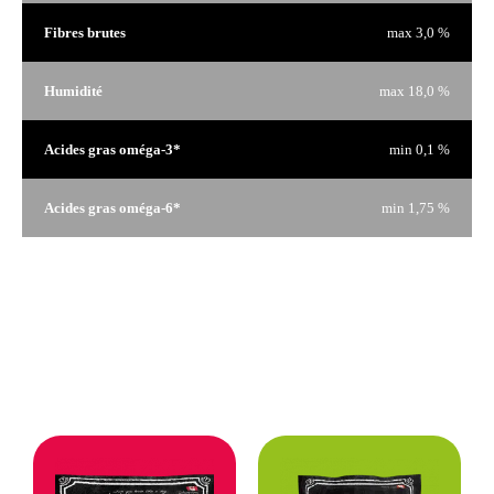
Fibres brutes
max 3,0 %
Humidité
max 18,0 %
Acides gras oméga-3*
min 0,1 %
Acides gras oméga-6*
min 1,75 %
* Non reconnue comme étant un nutriment essentiel selon les
profils Nutritionnels pour Chiens de l’AAFCO.
Ration quotidienne
Donner à titre de récompense seulement
Format de sac: 8 oz (227g)