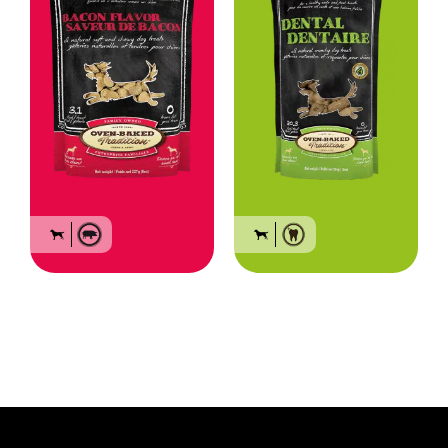
Gâteries naturelles et
Gâteries dentaires
tendres pour chien –
naturelles et
Bacon
croquantes pour chien