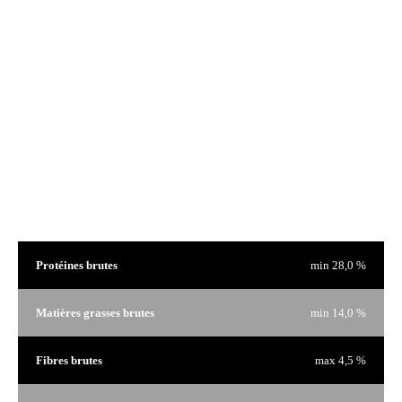
Nous sommes fiers de nos produits et nous n'avons rien à cacher. C'est pourquoi sur chaque sac de
nourriture il y a une fenêtre afin de voir le produit qui vous intéresse.
Analyse garantie
Protéines brutes
min 28,0 %
Matières grasses brutes
min 14,0 %
Fibres brutes
max 4,5 %