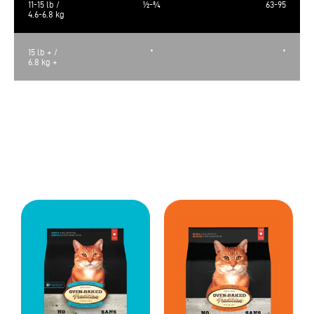
11-15 lb /
½-¾
63-95
4.6-6.8 kg
15 lb + /
*
*
6.8 kg +
La valeur métabolique calculée est de 3534 kcal/kg, 445 kcal/tasse de 250
ml
* Ajoutez 1/8 tasse ou 15 gr par tranche de 0.9kg de poids supplémentaire.
Veiller à ce que l’animal dispose toujours d’eau propre et fraîche.
Entreposer dans un endroit frais et sec.
Formats de sacs : 2.5lb (1.13kg), 5lb (2.27kg) and 10lb (4.54kg)