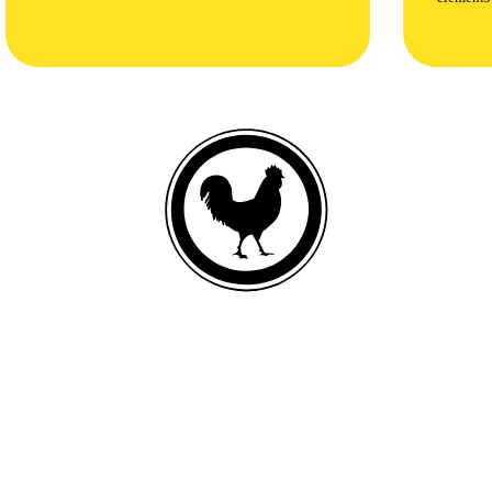
POULET FRAIS DÉSOSSÉ
Liste des ingrédients
Poulet frais désossé, farine de poulet, orge mondé moulu, riz brun
moulu, farine d’avoine, foie de poulet frais, pulpe de betterave séchée,