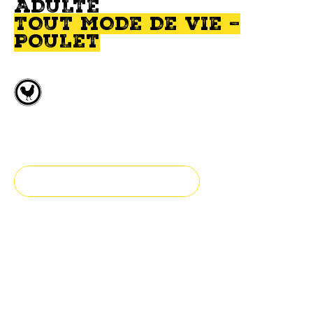
ADULTE
TOUT MODE DE VIE –
POULET
Poulet frais désossé
Adulte
TROUVEZ UN DÉTAILLANT
Fraîcheur et authenticité
Notre nourriture pour chat est préparée avec poulet,
fruits et légumes frais.
Cette nourriture a été formulée pour les chats adultes (intérieurs ou extérieurs). Elle est parfaitement