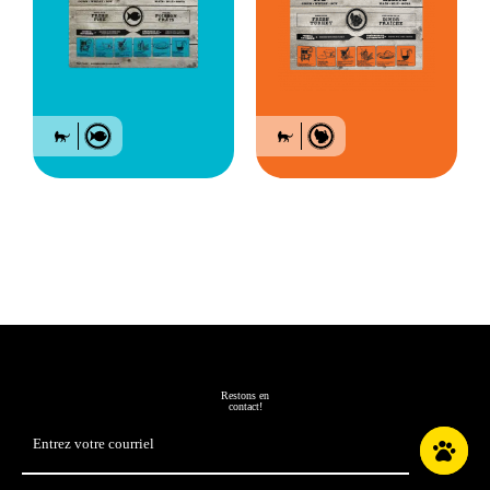
Nourriture pour chat
Nourriture pour chat
adulte tout mode de
adulte tout mode de
vie – Poisson
vie – Dinde
Restons en
contact!
Adresse
courriel
*