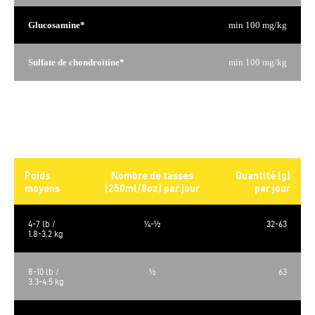
Glucosamine*
min 100 mg/kg
Sulfate de chondroïtine*
min 100 mg/kg
*Non reconnu comme étant un nutriment essentiel selon les
Profils Nutritionnels pour Chats de l’AAFCO.
Rations quotidiennes
Poids
Nombre de tasses
Quantité (g)
moyens
(250ml/8oz) par jour
par jour
4-7 lb /
¼-½
32-63
1.8-3.2 kg
8-10 lb /
½
63
3.3-4.5 kg