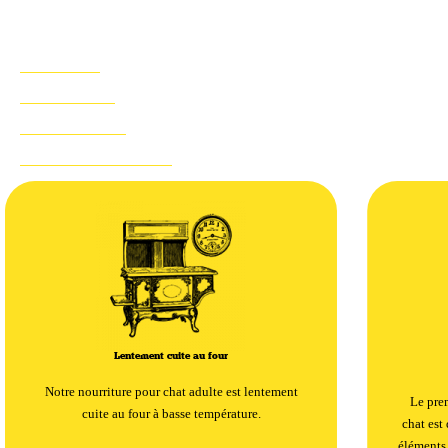
équilibrée et favorise le maintien.
AVANTAGES
INGRÉDIENTS
RIEN À CACHER
PRODUITS SUGGÉRÉS
Lentement cuite au four
Notre nourriture pour chat adulte est lentement
Le prem
cuite au four à basse température.
chat est 
éléments 