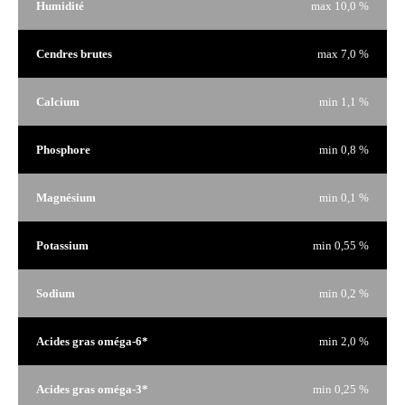
Humidité
max 10,0 %
Cendres brutes
max 7,0 %
Calcium
min 1,1 %
Phosphore
min 0,8 %
Magnésium
min 0,1 %
Potassium
min 0,55 %
Sodium
min 0,2 %
Acides gras oméga-6*
min 2,0 %
Acides gras oméga-3*
min 0,25 %