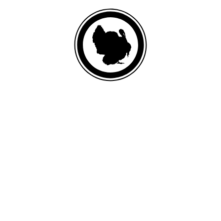
DINDE FRAÎCHE
Liste des ingrédients
Dinde, bouillon de dinde, poulet, foie de porc, protéine de pois, porc,
huile de saumon, petits pois, tripolyphosphate de sodium, carbonate de
calcium, agar-agar, lentilles, patate douce, graines de lin, chlorure de
choline, sel, taurine, chlorure de potassium, phosphate tricalcique,
supplément de vitamine C, protéinate de zinc, supplément de vitamine
E, sulfate ferreux, protéinate de fer, sulfate de zinc, supplément de