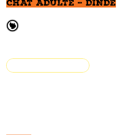
CHAT ADULTE – DINDE
Dinde fraîche
Adulte
TROUVEZ UN DÉTAILLANT
Fraîcheur et authenticité
Notre pâté pour chat est préparé avec de la dinde
fraîche
AVANTAGES
INGRÉDIENTS