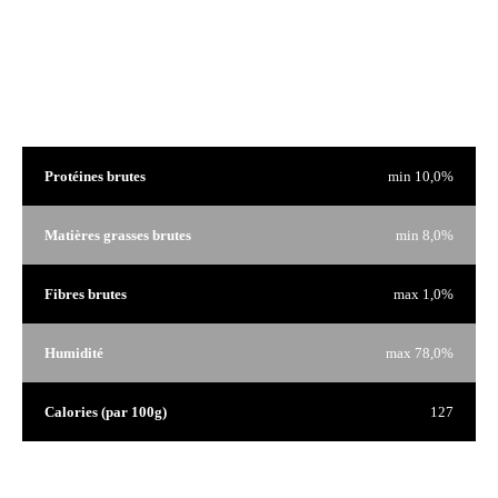
Analyse garantie
Protéines brutes
min 10,0%
Matières grasses brutes
min 8,0%
Fibres brutes
max 1,0%
Humidité
max 78,0%
Calories (par 100g)
127