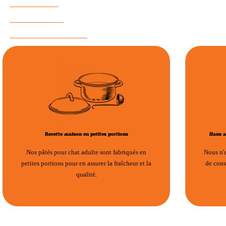
RIEN À CACHER
PRODUITS SUGGÉRÉS
Recette maison en petites portions
Sans a
Nos pâtés pour chat adulte sont fabriqués en
Nous n'
petites portions pour en assurer la fraîcheur et la
de cons
qualité.