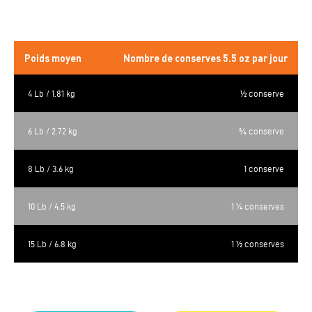
Rations quotidiennes
Poids moyen
Nombre de conserves 5.5 oz par jour
4 Lb / 1.81 kg
½ conserve
6 Lb / 2.72 kg
¾ conserve
8 Lb / 3.6 kg
1 conserve
10 Lb / 4.5 kg
1 ¼ conserves
15 Lb / 6.8 kg
1 ½ conserves
ÉNERGIE MÉTABOLISABLE CALCULÉE = 199 kcal / conserve