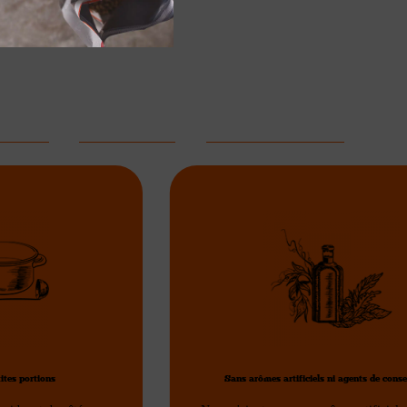
humide pour chien de pâté à la dinde
de la dinde fraîche et des légumes
ÉDIENTS
RIEN À CACHER
PRODUITS SUGGÉRÉS
ites portions
Sans arômes artificiels ni agents de cons