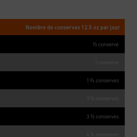
CALCULÉE = 178 kcal / CONSERVE
Nombre de conserves 12.5 oz par jour
½ conserve
1 conserve
1 ¾ conserves
2 ½ conserves
3 ½ conserves
4 ¼ conserves