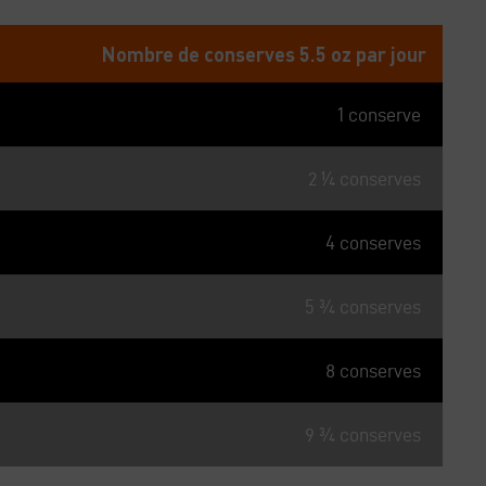
Nombre de conserves 5.5 oz par jour
1 conserve
2 ¼ conserves
4 conserves
5 ¾ conserves
8 conserves
9 ¾ conserves