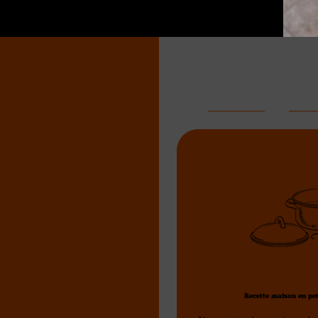
Notre nourriture 
est préparé avec 
AVANTAGES
INGR
Recette maison en pet