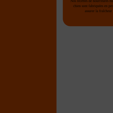
Nos recettes de nourritures h
chien sont fabriquées en pet
assurer la fraîcheur 