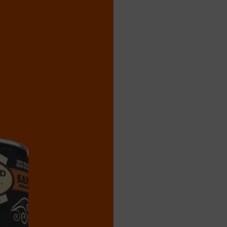
de calcium, acide folique, sélénite de sodium.
Viande fraîche
Complète et équilibré
Ingrédients naturels
Analyse gara