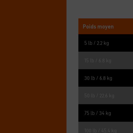
ÉNERGIE MÉTABOLISABLE 
Poids moyen
5 lb / 2.2 kg
15 lb / 6.8 kg
30 lb / 6.8 kg
50 lb / 22.6 kg
75 lb / 34 kg
100 lb / 45.4 kg