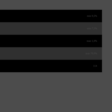
min 9,5%
min 7,5%
max 1,0%
max 78,0%
114
idiennes