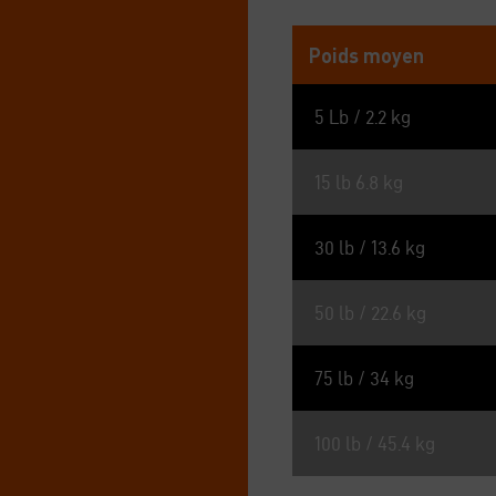
Poids moyen
5 Lb / 2.2 kg
15 lb 6.8 kg
30 lb / 13.6 kg
50 lb / 22.6 kg
75 lb / 34 kg
100 lb / 45.4 kg