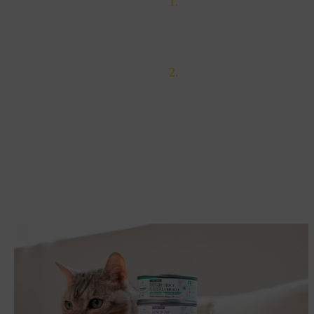
Case, L.P., D.P. Carey, D
dogs. Ln : Canine & Feli
p. 409-428
Aldrich, G. Formulate fel
Related posts