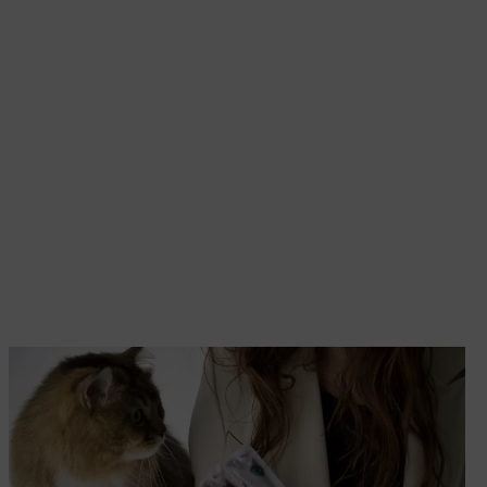
urolithiasis in cats and
s, 2
edition. Mosby Press
nd
 December 29, 2008.