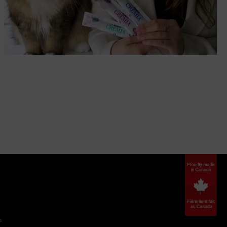
Crèmia : la gâterie de l’été que tous les chats
adorent
CHAT
n