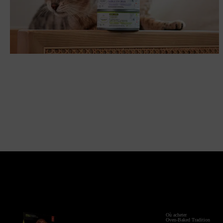
Hydratation des chiens et des chats: les petits
gestes qui changent tout
CHAT
CHIEN
SANTÉ
Où acheter
Oven-Baked Tradition