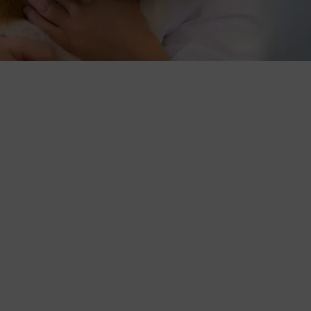
at et chien se définissent comme étant conçues pour le contr
 idéal ?
Lorsque l’urine est plus acide, le pH urinaire entre 6,0 
ruvites. D’autre part, les risques de formation des oxalates d
ue le pH se situe entre 6,3 et 6,9
. Les recherches tendent do
1
e situerait à
6.5
afin de minimiser les problèmes urinaires chez
 (par exemple en buvant beaucoup d’eau), aiderait de beaucoup
 animaux que chez l’être humain.
mposantes d’une formule (recette) pour animaux peuvent inf
d’ingrédients et l’analyse garantie qui se retrouvent sur votre 
 à alcaliniser, donc à faire monter le pH, tandis que d’autres v
n savoir davantage, voici un petit guide pratique :