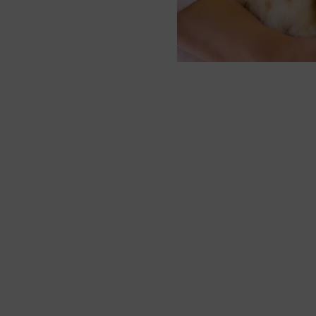
Plusieurs formules pour ch
qu’est-ce qu’un pH urinaire
la formation de cristaux st
l’urine est moins acide et q
urinaire idéal à atteindre s
qu’une dilution de l’urine
urinaires, autant chez les
Savez-vous comment les co
suffit de regarder la liste 
constituants vont contribuer
ainsi diminuer le pH. Pour e