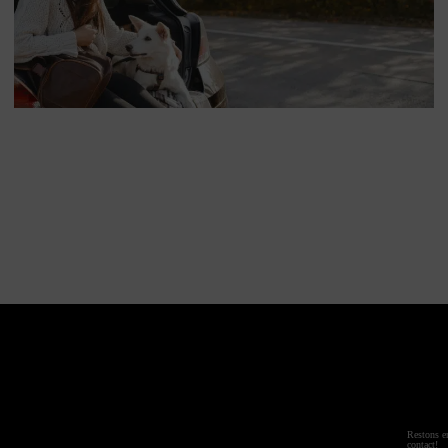
Guide pour un voyage réussi avec votre chien ou
votre chat
CHAT
CHIEN
Restons e
contact!