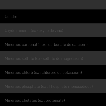
Cendre
Oxyde minéral (ex : oxyde de zinc)
Minéraux carbonaté (ex : carbonate de calcium)
Minéraux sulfaté (ex : sulfate de magnésium)
Minéraux chloré (ex : chlorure de potassium)
Minéraux phosphaté (ex : Phosphate monosodique)
Minéraux chélates (ex : protéinate)