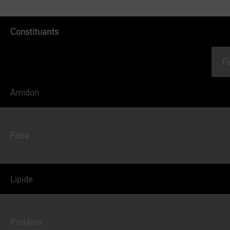
Constituants
Fa
Amidon
Fibre
Lipide
Protéine