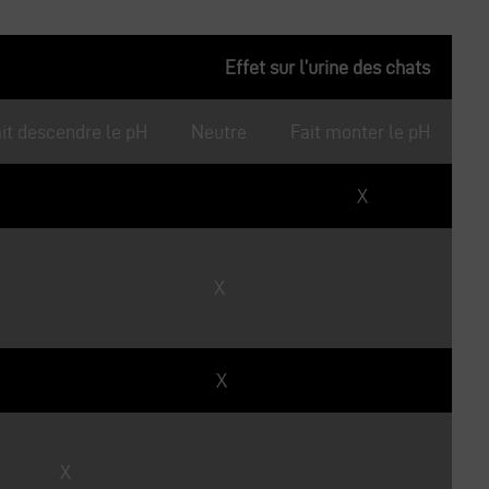
Effet sur l’urine des chats
it descendre le pH
Neutre
Fait monter le pH
X
X
X
X