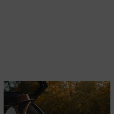
.A. Hirakawa and L. Daristotle. 2000. Dietary management of 
ne Nutrition : A Resource for Companion Animal Professional
ine diets for urinary tract health. Feedstuffs Vol. 80, No 53,