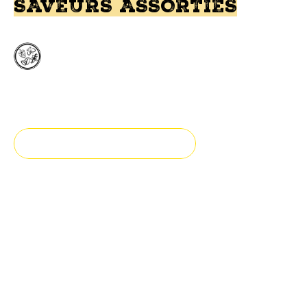
SAVEURS ASSORTIES
Saveurs assorties
Toutes Races
TROUVEZ UN DÉTAILLANT
La gâterie idéale à mâcher
pour occuper votre animal
ou tout simplement pour le
plaisir.
Explosion de saveurs assorties pour tous les âges et