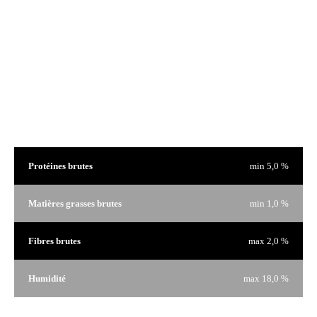
Usages particuliers
Analyse garantie
Protéines brutes
min 5,0 %
Matières grasses brutes
min 1,0 %
Fibres brutes
max 2,0 %
Humidité
max 18,0 %