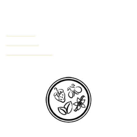
toutes les races.
Encourage la mastication par la forme et texture unique du bâton dentaire à mâcher afin d'aider à
nettoyer les dents.
INGRÉDIENTS
RIEN À CACHER
PRODUITS SUGGÉRÉS
SAVEURS ASSORTIES