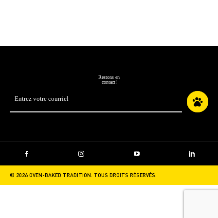
saveurs assorties
saveur de menthe et
vanille
Restons en
contact!
Adresse
courriel
*
Facebook
Instagram
YouTube
LinkedIn
© 2026 OVEN-BAKED TRADITION. TOUS DROITS RÉSERVÉS.