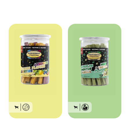
Donner comme récompense / Toujours offrir de l’eau propre et fraîche.
33 calories (par gâterie)
Préparé en Thaïlande.
Bâtons à mâcher
Bâtons à mâcher à