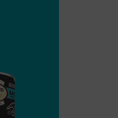
pyridoxine, iodate de calcium, acide folique, 
Saumon frais
Acides gras oméga-3
Complète et équilibré
Ingrédients naturels