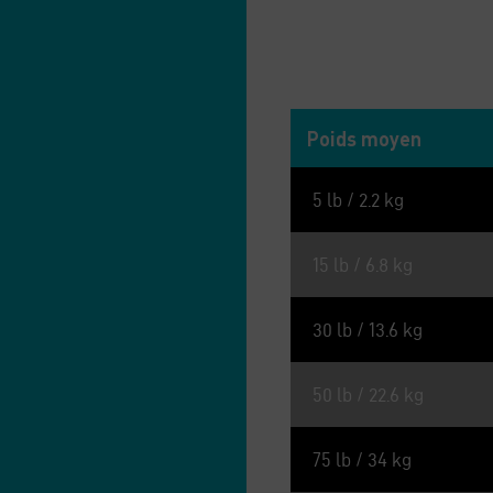
Rations quot
Poids moyen
5 lb / 2.2 kg
15 lb / 6.8 kg
30 lb / 13.6 kg
50 lb / 22.6 kg
75 lb / 34 kg