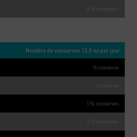
9 ½ conserves
CALCULÉE = 185 kcal / CONSERVE
Nombre de conserves 12.5 oz par jour
½ conserve
1 conserve
1 ¾ conserves
2 ½ conserves