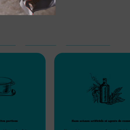
 humide pour chien de pâté au saumon
 du saumon frais
ÉDIENTS
RIEN À CACHER
PRODUITS SUGGÉRÉS
ites portions
Sans arômes artificiels ni agents de cons