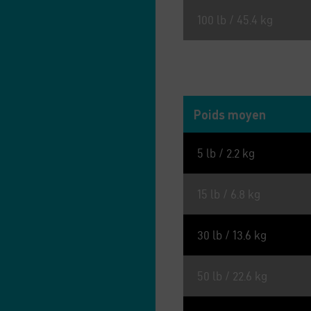
100 lb / 45.4 kg
ÉNERGIE MÉTABOLISABLE 
Poids moyen
5 lb / 2.2 kg
15 lb / 6.8 kg
30 lb / 13.6 kg
50 lb / 22.6 kg