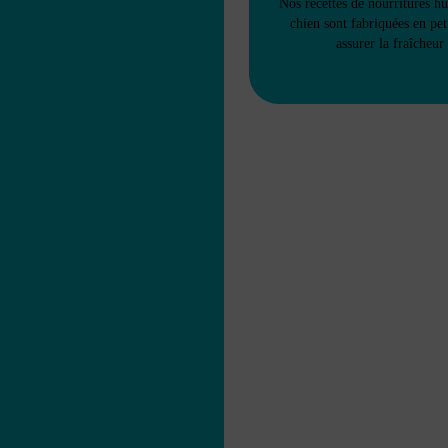
Nos recettes de nourritures h
chien sont fabriquées en pet
assurer la fraîcheur 