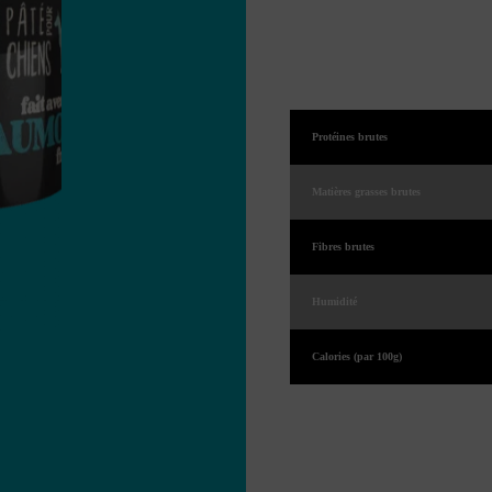
Analyse gara
Protéines brutes
Matières grasses brutes
Fibres brutes
Humidité
Calories (par 100g)
*Non reconnu comme étant un 
de l’AFFCO.