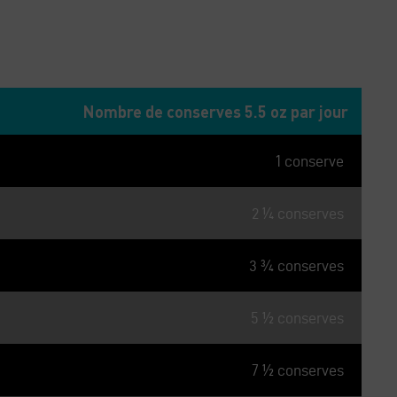
idiennes
Nombre de conserves 5.5 oz par jour
1 conserve
2 ¼ conserves
3 ¾ conserves
5 ½ conserves
7 ½ conserves